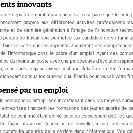
ents innovants
rable depuis de nombreuses années, c’est parce que le côté p
vironnement propice aux différentes activités professionnell
me et de dernière génération à l’image de l’innovation techno
postes de travail pour permettre aux candidats de se familiaris
r faire en sorte que les apprentis acquièrent des compétences
 de l’informatique dans le cadre d’un emploi. Ayant ces compé
é ou du moins un poste avec une perspective d’évolution rapide
on, vous aurez déjà un niveau confirmé. À la fin de cette forma
isposant de tous les critères qualificatifs pour réussir votre fu
ensé par un emploi
c de nombreuses entreprises investissant dans les moyens huma
es entreprises financent les formations des jeunes auprès de c
tatut de confirmé étant donné qu’elles connaissent déjà les qual
te façon, ils auront l’occasion de travailler à côté des vra
construire une très belle carrière dans l’informatique. Vos dé