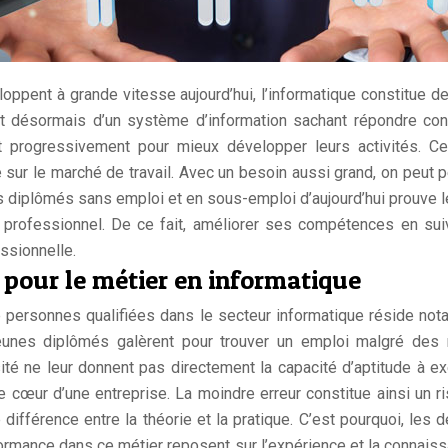
loppent à grande vitesse aujourd’hui, l’informatique constitue de
nt désormais d’un système d’information sachant répondre con
t progressivement pour mieux développer leurs activités. C
sur le marché de travail. Avec un besoin aussi grand, on peut pe
 diplômés sans emploi et en sous-emploi d’aujourd’hui prouve le 
r professionnel. De ce fait, améliorer ses compétences en 
essionnelle.
 pour le métier en informatique
de personnes qualifiées dans le secteur informatique réside n
eunes diplômés galèrent pour trouver un emploi malgré des r
té ne leur donnent pas directement la capacité d’aptitude à exe
œur d’une entreprise. La moindre erreur constitue ainsi un risq
 différence entre la théorie et la pratique. C’est pourquoi, les
formance dans ce métier reposent sur l’expérience et la connaiss